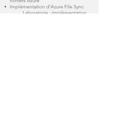
fichiers A
zure
Implémentation d’Azure File Sync
Laboratoire : implémentation
d’Azure File Sync
Implémentation de la réplication
DFS dans votre environnement
local
Création et configuration de
groupes de synchronisation
Remplacement de la réplication
DFS par la réplication basée sur File
Sync
Vérification de la réplication et
activation de la hiérarchisation
cloud
Résolution des problèmes de
réplication
Profil formateur
Instructeur certifié par Microsoft
Délai d’accès