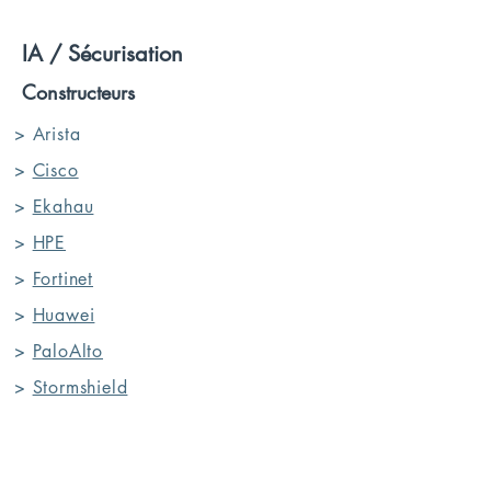
IA / Sécurisation
Constructeurs
> Arista
>
Cisco
>
Ekahau
>
HPE
>
Fortinet
>
Huawei
>
PaloAlto
>
Stormshield