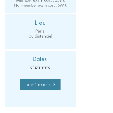
Member exam cost : 559 €​
Non-member exam cost : 699 €​
Lieu
Paris
ou distanciel
Dates
cf planning​
Je m'inscris