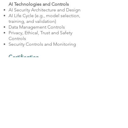
AI Technologies and Controls
AI Security Architecture and Design
AI Life Cycle (e.g., model selection,
training, and validation)
Data Management Controls
Privacy, Ethical, Trust and Safety
Controls
Security Controls and Monitoring
Certification
Recommandé comme préparation
aux examens suivants :
AAISM - Certification ISACA
Advanced in AI Security
Management™ (AAISM™)
Délai d’accès
Se référer aux dates figurant au
planning
Évaluations et sanctions de la