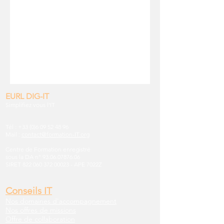
EURL DIG-IT
Simplifiez vous l'IT
Tél :
+33 (0)6 09 52 48 96
Mail :
contact@formation-IT.org
Centre de Formation enregistré
sous la DA n°
93.06.07876.06
SIRET
822 060 372 00023
-
APE 7022Z
Conseils IT
Nos domaines d'accompagnement
Nos offres de missions
Offre de collaboration