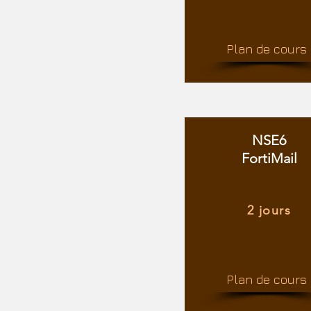
Plan de cours
NSE6
FortiMail
2 jours
Plan de cours