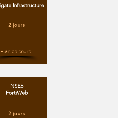
igate Infrastructure
2 jours
Plan de cours
NSE6
FortiWeb
2 jours