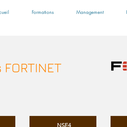
cueil
Formations
Management
s FORTINET
NSE4