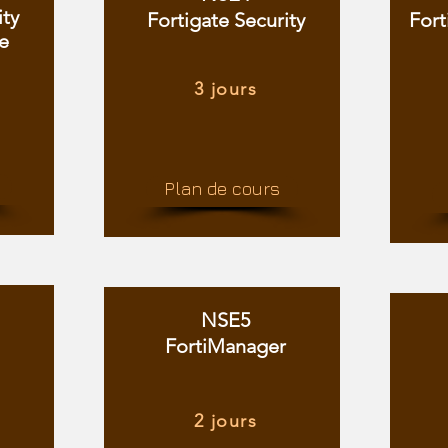
ity
Fortigate Security
Fort
e
3 jours
Plan de cours
NSE5
FortiManager
2 jours