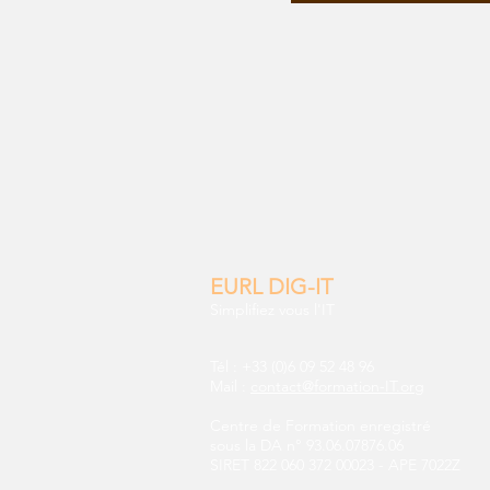
EURL DIG-IT
Simplifiez vous l'IT
Tél : +33 (0)6 09 52 48 96
Mail :
contact@formation-IT.org
Centre de Formation enregistré
sous la DA n° 93.06.07876.06
SIRET 822 060 372 00023
-
APE 7022Z