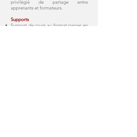
privilégié de partage entre
apprenants et formateurs.
Supports
Support de cours au format papier en
français
Ordinateur portable mis à disposition
du stagiaire
Cahier
d'exercices et corrections des
exercices
Certificat attestant de la participation
à la formation
Évaluations et sanctions de la
formation
Quizz intermédiaires
Lab technique en fin de module
Évaluation de satisfaction via un
questionnaire pré formation, à chaud
et à froid
Attestation de présence et de
formation