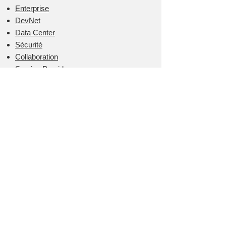
Enterprise
DevNet
Data Center
Sécurité
Collaboration
Service Provider
EURL DIG-IT
Simplifiez vous l'IT
Tél :
+33 (0)6 09 52 48 96
Mail :
contact@formation-IT.org