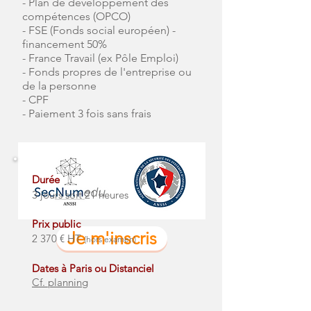
- Plan de développement des
compétences (OPCO)
- FSE (Fonds social européen) -
financement 50%
- France Travail (ex Pôle Emploi)
- Fonds propres de l'entreprise ou
de la personne
- CPF
- Paiement 3 fois sans frais
Durée
3 jours soit 21 heures
Prix public
Je m'inscris
2 370 € HT
(hors examen)
Dates à Paris ou Distanciel
Cf. planning