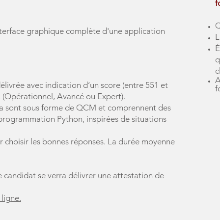
f
Q
terface graphique complète d'une application
L
É
q
c
A
élivrée avec indication d’un score (entre 551 et
f
 (Opérationnel, Avancé ou Expert).
Tosa sont sous forme de QCM et comprennent des
programmation Python, inspirées de situations
r choisir les bonnes réponses. La durée moyenne
 candidat se verra délivrer une attestation de
 lig
ne.