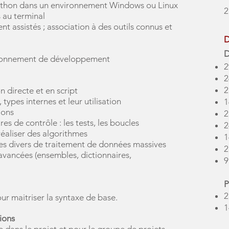
 Python dans un environnement Windows ou Linux
2
 au terminal
assistés ; association à des outils connus et
D
​
ironnement de développement
2
2
2
n directe et en script
types internes et leur utilisation
1
ions
2
res de contrôle : les tests, les boucles
2
 réaliser des algorithmes
1
mes divers de traitement de données massives
2
vancées (ensembles, dictionnaires,
9
P
2
ur maitriser la syntaxe de base.
1
ions