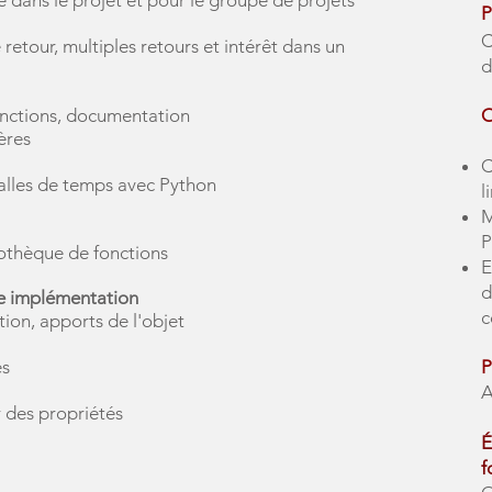
e dans le projet et pour le groupe de projets
P
retour, multiples retours et intérêt dans un
d
onctions, documentation
O
ères
C
valles de temps avec Python
l
M
P
iothèque de fonctions
E
d
ne implémentation
c
ion, apports de l'objet
es
P
A
r des propriétés
É
f