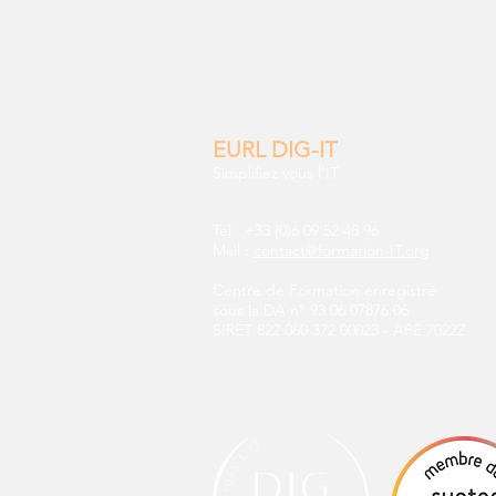
EURL DIG-IT
Simplifiez vous l'IT
Tél : +33 (0)6 09 52 48 96
Mail :
contact@formation-IT.org
Centre de Formation enregistré
sous la DA n° 93.06.07876.06
SIRET 822 060 372 00023
-
APE 7022Z