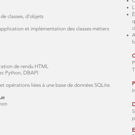
Q
L
É
e classes, d'objets
q
c
pplication et implémentation des classes métiers
A
f
C
P
ration de rendu HTML
vec Python, DBAPI
P
 et opérations liées à une base de données SQLite.
I
ue
thon
D
S
p
E