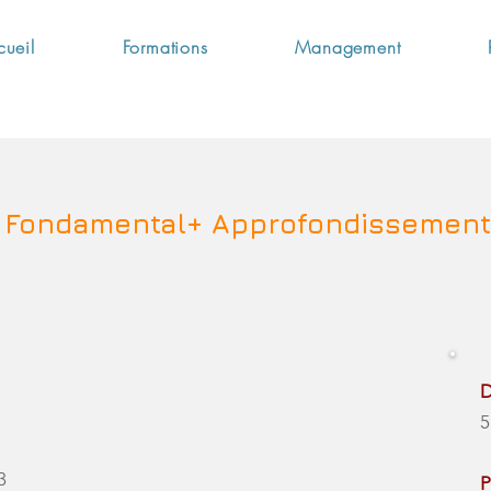
cueil
Formations
Management
n Fondamental+ Approfondissemen
D
5
3
P