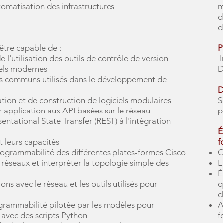
utomatisation des infrastructures
m
d
d
 être capable de :
P
 l'utilisation des outils de contrôle de version
I
iels modernes
D
ues communs utilisés dans le développement de
D
sation et de construction de logiciels modulaires
S
r application aux API basées sur le réseau
p
ntational State Transfer (REST) à l'intégration
É
t leurs capacités
f
programmabilité des différentes plates-formes Cisco
Q
 réseaux et interpréter la topologie simple des
L
É
ons avec le réseau et les outils utilisés pour
q
c
grammabilité pilotée par les modèles pour
A
 avec des scripts Python
f