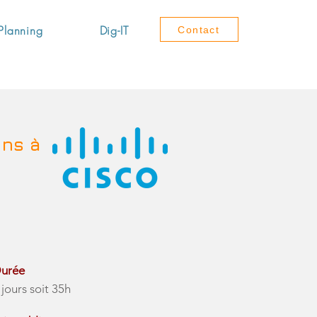
Planning
Dig-IT
Contact
ons à
urée
 jours soit 35h