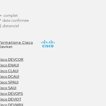
 complet
 date confirmée
 distanciel
Formations Cisco
DevNet
Cisco DEVCOR
isco ENAUI
isco CL
AUI
Cisco DCAUI
isco SPAUI
isco SAUI
Cisco DEV
OPS
Cisco DEVIOT
isco D
EVWBX