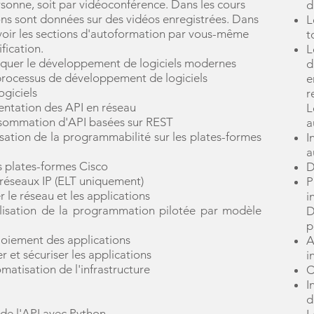
rsonne, soit par vidéoconférence. Dans les cours
d
çons sont données sur des vidéos enregistrées. Dans
L
evoir les sections d'autoformation par vous-même
t
fication.
L
tiquer le développement de logiciels modernes
d
processus de développement de logiciels
e
giciels
r
entation des API en réseau
L
nsommation d'API basées sur REST
a
isation de la programmabilité sur les plates-formes
I
a
s plates-formes Cisco
D
réseaux IP (ELT uniquement)
P
 le réseau et les applications
i
ilisation de la programmation pilotée par modèle
D
p
loiement des applications
A
r et sécuriser les applications
i
atisation de l'infrastructure​
C
I
d
de l'API avec Python