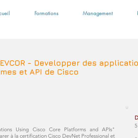
cueil
Formations
Management
DEVCOR - Develo
pper des applicati
rmes et API de Cisco
D
5
ations Using Cisco Core Platforms and APIs"
er à la certification Cisco DevNet Professional et