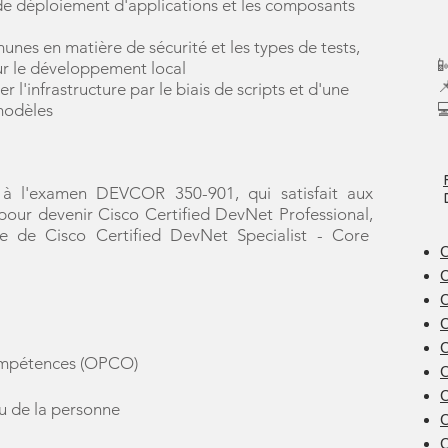
de déploiement d'applications et les composants
nes en matière de sécurité et les types de tests,

our le développement local

r l'infrastructure par le biais de scripts et d'une

modèles
 à l'examen DEVCOR 350-901, qui satisfait aux
our devenir Cisco Certified DevNet Professional,
re de Cisco Certified DevNet Specialist - Core
C
C
C
ompétences (OPCO)
C
ou de la personne
C