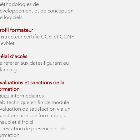
éthodologies de
éveloppement et de conception
e logiciels
rofil formateur
nstructeur certifié CCSI et CCNP
evNet
élai d’accès
e référer aux dates figurant au
lanning
valuations et sanctions de la
ormation
uizz intermédiaires
ab technique en fin de module
valuation de satisfaction via un
uestionnaire pré formation, à
haud et à froid
ttestation de présence et de
ormation