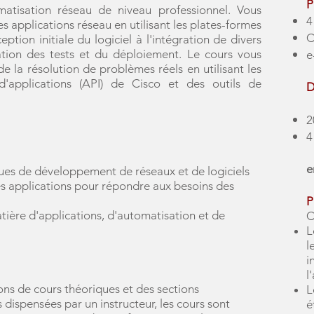
P
matisation réseau de niveau professionnel. Vous
4
 applications réseau en utilisant les plates-formes
C
ion initiale du logiciel à l'intégration de divers
ation des tests et du déploiement. Le cours vous
e
 la résolution de problèmes réels en utilisant les
'applications (API) de Cisco et des outils de
D
2
4
e
ques de développement de réseaux et de logiciels
s applications pour répondre aux besoins des
P
ière d'applications, d'automatisation et de
C
L
l
i
l
ns de cours théoriques et des sections
L
 dispensées par un instructeur, les cours sont
é