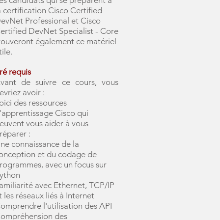
es candidats qui se préparent à
a certification Cisco Certified
evNet Professional et Cisco
ertified DevNet Specialist - Core
rouveront également ce matériel
tile.
ré requis
vant de suivre ce cours, vous
evriez avoir :
oici des ressources
'apprentissage Cisco qui
euvent vous aider à vous
réparer :
ne connaissance de la
onception et du codage de
rogrammes, avec un focus sur
ython
amiliarité avec Ethernet, TCP/IP
t les réseaux liés à Internet
omprendre l'utilisation des API
ompréhension des