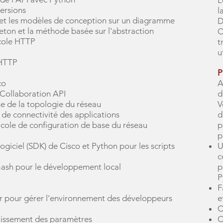
L
versions
l
lle et les modèles de conception sur un diagramme
D
ton et la méthode basée sur l'abstraction
C
ocole HTTP
t
u
 HTTP
P
co
A
Collaboration API
d
e de la topologie du réseau
V
 de connectivité des applications
d
ocole de configuration de base du réseau
p
p
logiciel (SDK) de Cisco et Python pour les scripts
U
c
ash pour le développement local
p
P
F
r pour gérer l'environnement des développeurs
e
C
ainissement des paramètres
C