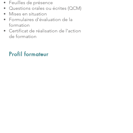
Feuilles de présence
Questions orales ou écrites (QCM)
Mises en situation
Formulaires d'évaluation de la
formation
Certificat de réalisation de l’action
de formation
Profil formateur
Formateur consultant certifié
Extreme Networks
Nos formations sont accessibles aux
personnes en situation de handicap.
Un questionnaire envoyé en amont de la
formation invite les participants à nous
contacter s’ils ont besoins
d’aménagements spécifiques en lien
avec leur situation de handicap. Nous
nous employons à rechercher, avec les