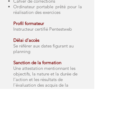
Cahier de corrections
Ordinateur portable prêté pour la
réalisation des exercices
Profil formateur
Instructeur certifié Pentestweb
Délai d’accès
Se référer aux dates figurant au
planning
Sanction de la formation
Une attestation mentionnant les
objectifs, la nature et la durée de
l’action et les résultats de
l’évaluation des acquis de la
formation sera remise au(x)
stagiaire(s) à l’issue de la
formation
Évaluations et sanctions de la
formation
Quizz intermédiaires
Lab technique en fin de module